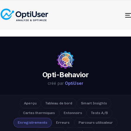
Opti-Behavior
créé par
OptiUser
Aperçu
Tableau de bord
Smart Insights
Cartes thermiques
Entonnoirs
Tests A/B
Enregistrements
Erreurs
Parcours utilisateur