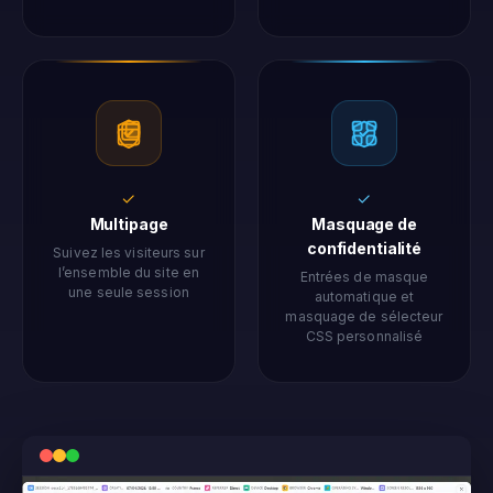
✓
✓
Multipage
Masquage de
confidentialité
Suivez les visiteurs sur
l’ensemble du site en
Entrées de masque
une seule session
automatique et
masquage de sélecteur
CSS personnalisé