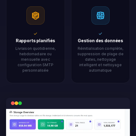
✓
✓
Rapports planifiés
Gestion des données
Livraison quotidienne,
Réinitialisation complète,
hebdomadaire ou
suppression de plage de
mensuelle avec
dates, nettoyage
configuration SMTP
intelligent et nettoyage
personnalisée
automatique