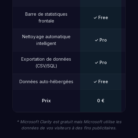
Barre de statistiques
✓ Free
frontale
Nettoyage automatique
✓ Pro
intelligent
Exportation de données
✓ Pro
(CSV/SQL)
Données auto-hébergées
✓ Free
Prix
0 €
213 
* Microsoft Clarity est gratuit mais Microsoft utilise les
données de vos visiteurs à des fins publicitaires.