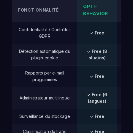
OPTI-
FONCTIONNALITÉ
HOT
BEHAVIOR
Confidentialité / Contrôles
✓ Free
GDPR
Détection automatique du
✓ Free (8
plugin cookie
plugins)
Rapports par e-mail
✓ Free
programmés
✓ Free (6
Administrateur multilingue
langues)
Surveillance du stockage
✓ Free
Classification du trafic
✓ Free