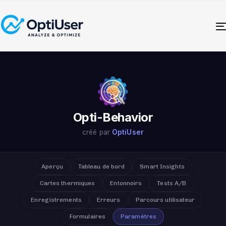
Opti-Behavior
créé par
OptiUser
Aperçu
Tableau de bord
Smart Insights
Cartes thermiques
Entonnoirs
Tests A/B
Enregistrements
Erreurs
Parcours utilisateur
Formulaires
Paramètres