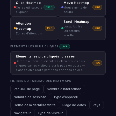
Click Heatmap
Move Heatmap
FREE
PRO
Où les utilisateurs
Mouvements de
cliquent
souris
Scroll Heatmap
Attention
Jusqu’où les
Heatmap
PRO
PRO
utilisateurs
Zones d’attention
scrollent
ÉLÉMENTS LES PLUS CLIQUÉS
LIVE
Éléments les plus cliqués, classés
Détecte automatiquement les éléments les plus
PRO
cliqués par les visiteurs sur la page en cours —
classés en direct à partir des données de clic
FILTRES DU TABLEAU DES HEATMAPS
Par URL de page
Nombre d’interactions
Nombre de sessions
Type d’appareil
Heure de la dernière visite
Plage de dates
Pays
Navigateur
Type de visiteur