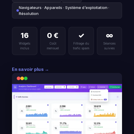
Navigateurs · Appareils · Système d’exploitation ·
Résolution
16
0 €
✓
∞
Widgets
Coût
Filtrage du
Séances
inclus
mensuel
trafic spam
suivies
En savoir plus →