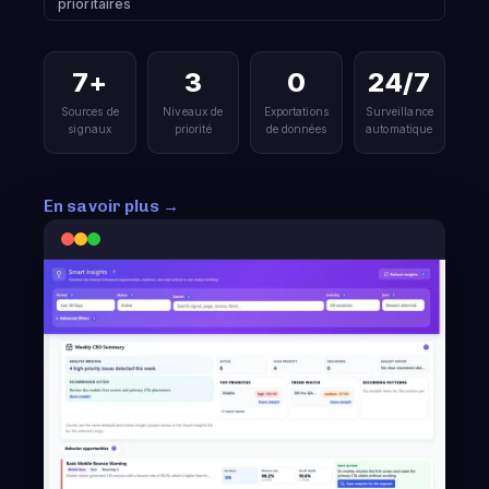
prioritaires
7+
3
0
24/7
Sources de
Niveaux de
Exportations
Surveillance
signaux
priorité
de données
automatique
En savoir plus →