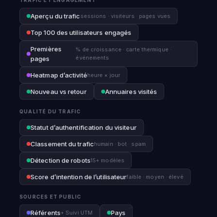
TRAFIC ET ENGAGEMENT
Aperçu du trafic
sessions · visiteurs · pages vues
Top 100 des utilisateurs engagés
Premières
% de croissance · carte thermique ·
événements
pages
Heatmap d’activité
heure × jour
Nouveau vs retour
Annuaires visités
QUALITÉ DU TRAFIC
Statut d’authentification du visiteur
Classement du trafic
humain · bot · spam
Détection de robots
15+ modèles
Score d’intention de l’utilisateur
faible · moyen · élevé
SOURCES ET PUBLIC
Référents
Pays
+ Suivi UTM