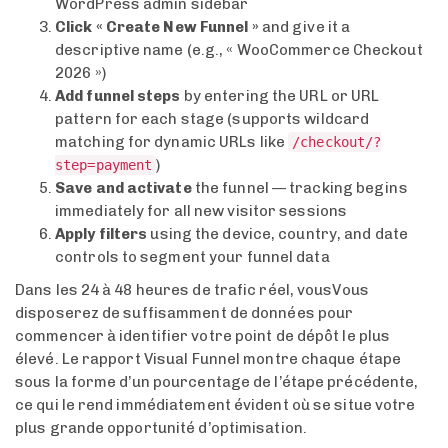
WordPress admin sidebar
Click « Create New Funnel »
and give it a
descriptive name (e.g., « WooCommerce Checkout
2026 »)
Add funnel steps
by entering the URL or URL
pattern for each stage (supports wildcard
matching for dynamic URLs like
/checkout/?
)
step=payment
Save and activate
the funnel — tracking begins
immediately for all new visitor sessions
Apply filters
using the device, country, and date
controls to segment your funnel data
Dans les 24 à 48 heures de trafic réel, vousVous
disposerez de suffisamment de données pour
commencer à identifier votre point de dépôt le plus
élevé. Le rapport Visual Funnel montre chaque étape
sous la forme d’un pourcentage de l’étape précédente,
ce qui le rend immédiatement évident où se situe votre
plus grande opportunité d’optimisation.