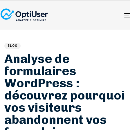
Author
Published
PUBLISHED
on:
IN:
BLOG
Analyse de
formulaires
WordPress :
découvrez pourquoi
vos visiteurs
abandonnent vos