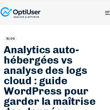
Author
Published
PUBLISHED
on:
IN:
BLOG
Analytics auto-
hébergées vs
analyse des logs
cloud : guide
WordPress pour
garder la maîtrise