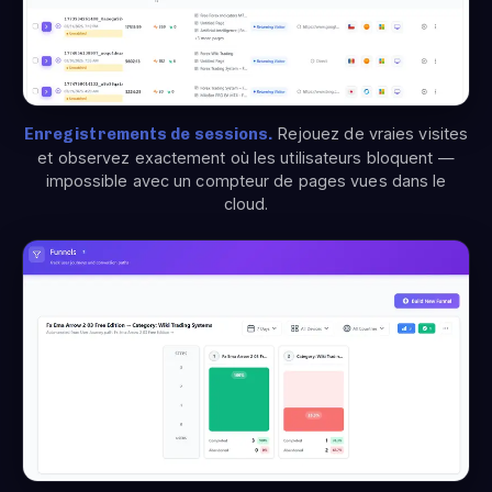
Enregistrements de sessions.
Rejouez de vraies visites
et observez exactement où les utilisateurs bloquent —
impossible avec un compteur de pages vues dans le
cloud.