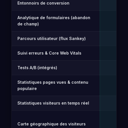
Entonnoirs de conversion
Gr
✓
Analytique de formulaires (abandon
✓
de champ)
Parcours utilisateur (flux Sankey)
✓
Suivi erreurs & Core Web Vitals
✓
Tests A/B (intégrés)
Gr
✓
Statistiques pages vues & contenu
Gr
✓
populaire
Statistiques visiteurs en temps réel
Gr
✓
Carte géographique des visiteurs
Gr
✓