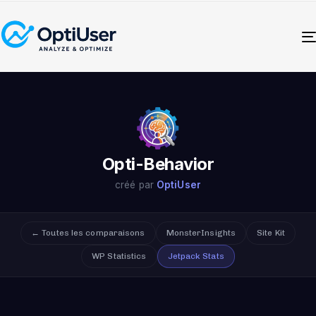
Opti-Behavior
créé par
OptiUser
← Toutes les comparaisons
MonsterInsights
Site Kit
WP Statistics
Jetpack Stats