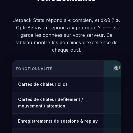
Jetpack Stats répond à « combien, et d’où ? ».
Opti-Behavior répond à « pourquoi ? » — et
garde les données sur votre serveur. Ce
tableau montre les domaines d’excellence de
chaque outil.
OPTI-
FONCTIONNALITÉ
Comparaison fonctionnalité par fonctionnalité entre Opti-B
Cartes de chaleur clics
Gr
✓
Cartes de chaleur défilement /
✓
mouvement / attention
Enregistrements de sessions & replay
✓