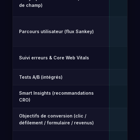
✓
de champ)
Parcours utilisateur (flux Sankey)
✓
Suivi erreurs & Core Web Vitals
✓
Tests A/B (intégrés)
Gr
✓
Smart Insights (recommandations
Gr
✓
CRO)
Objectifs de conversion (clic /
Gr
✓
défilement / formulaire / revenus)