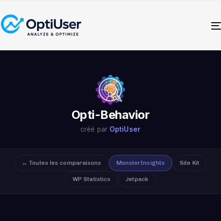
Opti-Behavior
créé par
OptiUser
← Toutes les comparaisons
MonsterInsights
Site Kit
WP Statistics
Jetpack