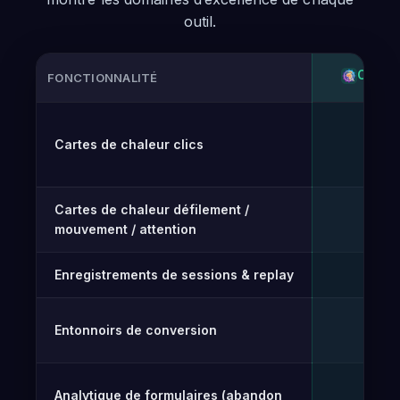
outil.
OPTI-
FONCTIONNALITÉ
Comparaison fonctionnalité par fonctionnalité entre Opti-B
Cartes de chaleur clics
Gr
✓
Cartes de chaleur défilement /
✓
mouvement / attention
Enregistrements de sessions & replay
✓
Entonnoirs de conversion
Gr
✓
Analytique de formulaires (abandon