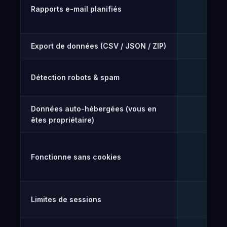
Rapports e-mail planifiés
Gr
✓
Export de données (CSV / JSON / ZIP)
Gr
✓
Détection robots & spam
Gr
✓
Données auto-hébergées (vous en
✓
êtes propriétaire)
Fonctionne sans cookies
✓
Limites de sessions
Illim