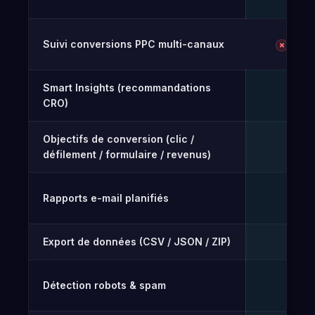
rev
Suivi conversions PPC multi-canaux
Pas l
✗
Smart Insights (recommandations
Gr
✓
CRO)
Objectifs de conversion (clic /
Gr
✓
défilement / formulaire / revenus)
Rapports e-mail planifiés
Gr
✓
Export de données (CSV / JSON / ZIP)
Gr
✓
Détection robots & spam
Gr
✓