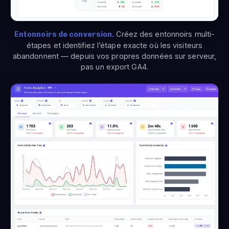
Entonnoirs de conversion.
Créez des entonnoirs multi-
étapes et identifiez l’étape exacte où les visiteurs
abandonnent — depuis vos propres données sur serveur,
pas un export GA4.