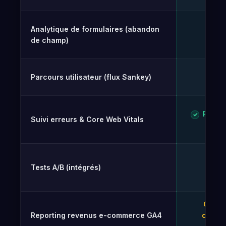
Analytique de formulaires (abandon
✓
de champ)
Parcours utilisateur (flux Sankey)
✓
Pro (ut
✓
Suivi erreurs & Core Web Vitals
rée
Tests A/B (intégrés)
Gr
✓
Object
Reporting revenus e-commerce GA4
conver