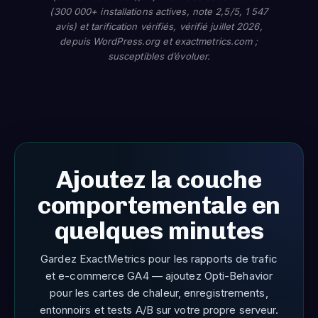
(300 000+ installations actives, note 2,5/5, 1 547
avis) et tarification vérifiés, vérifié juillet 2026,
depuis WordPress.org et exactmetrics.com ;
susceptibles d’évoluer.
Ajoutez la couche
comportementale en
quelques minutes
Gardez ExactMetrics pour les rapports de trafic
et e-commerce GA4 — ajoutez Opti-Behavior
pour les cartes de chaleur, enregistrements,
entonnoirs et tests A/B sur votre propre serveur.