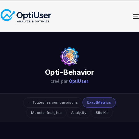
Opti-Behavior
créé par
OptiUser
← Toutes les comparaisons
ExactMetrics
MonsterInsights
Analytify
Site Kit