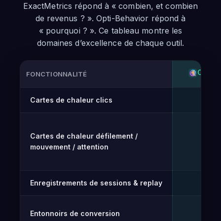
ExactMetrics répond à « combien, et combien
de revenus ? ». Opti-Behavior répond à
« pourquoi ? ». Ce tableau montre les
domaines d’excellence de chaque outil.
OPTI-
FONCTIONNALITÉ
Comparaison fonctionnalité par fonctionnalité entre Opti-B
Cartes de chaleur clics
Gr
✓
Cartes de chaleur défilement /
✓
mouvement / attention
Enregistrements de sessions & replay
✓
Entonnoirs de conversion
Gr
✓