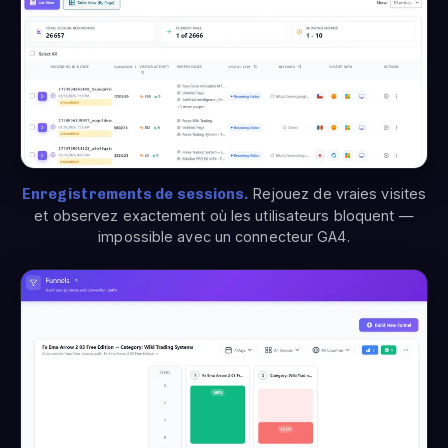
Enregistrements de sessions.
Rejouez de vraies visites
et observez exactement où les utilisateurs bloquent —
impossible avec un connecteur GA4.