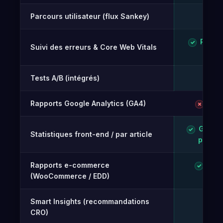
Parcours utilisateur (flux Sankey)
✓
Pro (ut
✓
Suivi des erreurs & Core Web Vitals
rée
Tests A/B (intégrés)
Gr
✓
Rapports Google Analytics (GA4)
Pas l
✗
Gratui
✓
Statistiques front-end / par article
proprié
Rapports e-commerce
Obje
✓
(WooCommerce / EDD)
rev
Smart Insights (recommandations
Gr
✓
CRO)