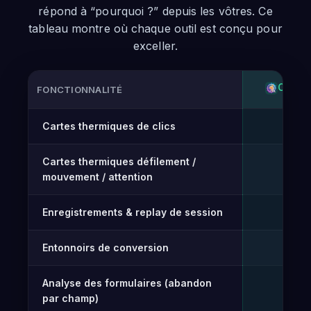
répond à “pourquoi ?” depuis les vôtres. Ce
tableau montre où chaque outil est conçu pour
exceller.
OPTI-
FONCTIONNALITÉ
Comparaison fonctionnalité par fonctionnalité d’Opti-Behavi
Cartes thermiques de clics
Gr
✓
Cartes thermiques défilement /
✓
mouvement / attention
Enregistrements & replay de session
✓
Entonnoirs de conversion
Gr
✓
Analyse des formulaires (abandon
✓
par champ)