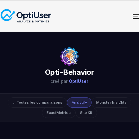
Opti-Behavior
créé par
OptiUser
← Toutes les comparaisons
Analytify
MonsterInsights
ExactMetrics
Site Kit