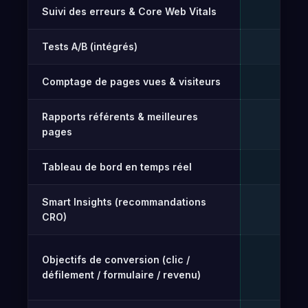
Suivi des erreurs & Core Web Vitals
✓
Tests A/B (intégrés)
Gr
✓
Comptage de pages vues & visiteurs
Gr
✓
Rapports référents & meilleures
Gr
✓
pages
Tableau de bord en temps réel
Gr
✓
Smart Insights (recommandations
Gr
✓
CRO)
Objectifs de conversion (clic /
Gr
✓
défilement / formulaire / revenu)