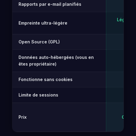
Rapports par e-mail planifiés
Gr
✓
Léger + 
Empreinte ultra-légère
hyb
Open Source (GPL)
✓
Données auto-hébergées (vous en
✓
êtes propriétaire)
Fonctionne sans cookies
✓
Limite de sessions
Illim
Prix
0 € – 