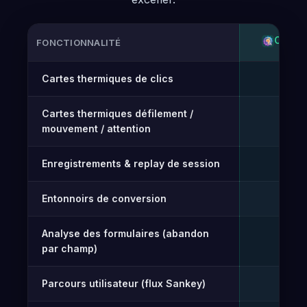
OPTI-
FONCTIONNALITÉ
Comparaison fonctionnalité par fonctionnalité d’Opti-Behav
Cartes thermiques de clics
Gr
✓
Cartes thermiques défilement /
✓
mouvement / attention
Enregistrements & replay de session
✓
Entonnoirs de conversion
Gr
✓
Analyse des formulaires (abandon
✓
par champ)
Parcours utilisateur (flux Sankey)
✓