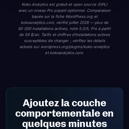
Koko Analytics est gratuit et open source (GPL)
avec un niveau Pro payant optionnel. Comparaison
basée sur la fiche WordPress.org et
kokoanalytics.com, vérifié juillet 2026 — plus de
60 000 installations actives, note 5,0/5, Pro à partir
de 59 $/an. Tarifs et chiffres d’installations actives
susceptibles de changer ; vérifiez les détails
actuels sur wordpress.org/plugins/koko-analytics
et kokoanalytics.com.
Ajoutez la couche
comportementale en
quelques minutes