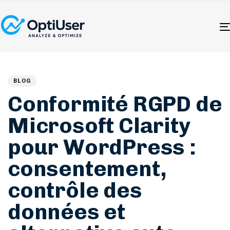
Author
Published
PUBLISHED
on:
IN:
BLOG
Conformité RGPD de
Microsoft Clarity
pour WordPress :
consentement,
contrôle des
données et