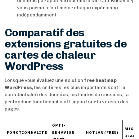
données par appareil (comme le fait Opti-Behavior)
vous permet d’optimiser chaque expérience
indépendamment.
Comparatif des
extensions gratuites de
cartes de chaleur
WordPress
Lorsque vous évaluez une solution
free heatmap
WordPress
, les critères les plus importants sont : la
confidentialité des données, les limites de sessions, la
profondeur fonctionnelle et l’impact sur la vitesse des
pages.
OPTI-
MICR
FONCTIONNALITÉ
BEHAVIOR
HOTJAR (FREE)
CLARI