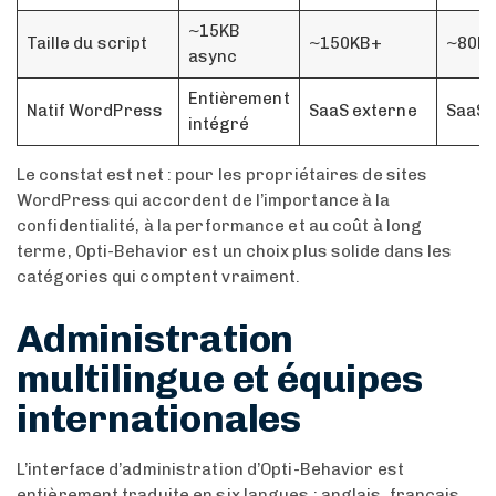
~15KB
Taille du script
~150KB+
~80K
async
Entièrement
Natif WordPress
SaaS externe
SaaS 
intégré
Le constat est net : pour les propriétaires de sites
WordPress qui accordent de l’importance à la
confidentialité, à la performance et au coût à long
terme, Opti-Behavior est un choix plus solide dans les
catégories qui comptent vraiment.
Administration
multilingue et équipes
internationales
L’interface d’administration d’Opti-Behavior est
entièrement traduite en six langues : anglais, français,