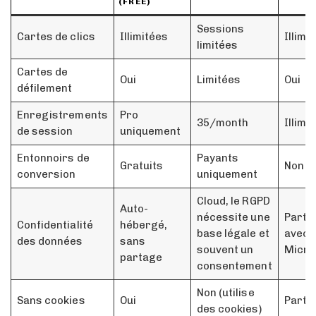
(FREE)
Sessions
Cartes de clics
Illimitées
Illimi
limitées
Cartes de
Oui
Limitées
Oui
défilement
Enregistrements
Pro
35/month
Illimi
de session
uniquement
Entonnoirs de
Payants
Gratuits
Non
conversion
uniquement
Cloud, le RGPD
Auto-
nécessite une
Parta
Confidentialité
hébergé,
base légale et
avec
des données
sans
souvent un
Micro
partage
consentement
Non (utilise
Sans cookies
Oui
Parti
des cookies)