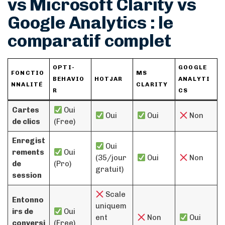
vs Microsoft Clarity vs
Google Analytics : le
comparatif complet
OPTI-
GOOGLE
FONCTIO
MS
BEHAVIO
HOTJAR
ANALYTI
NNALITÉ
CLARITY
R
CS
Cartes
Oui
Oui
Oui
Non
de clics
(Free)
Enregist
Oui
rements
Oui
(35/jour
Oui
Non
de
(Pro)
gratuit)
session
Scale
Entonno
uniquem
irs de
Oui
ent
Non
Oui
conversi
(Free)