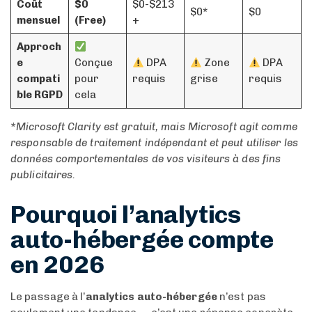
Coût
$0
$0-$213
$0*
$0
mensuel
(Free)
+
Approch
e
Conçue
DPA
Zone
DPA
compati
pour
requis
grise
requis
ble RGPD
cela
*Microsoft Clarity est gratuit, mais Microsoft agit comme
responsable de traitement indépendant et peut utiliser les
données comportementales de vos visiteurs à des fins
publicitaires.
Pourquoi l’analytics
auto-hébergée compte
en 2026
Le passage à l’
analytics auto-hébergée
n’est pas