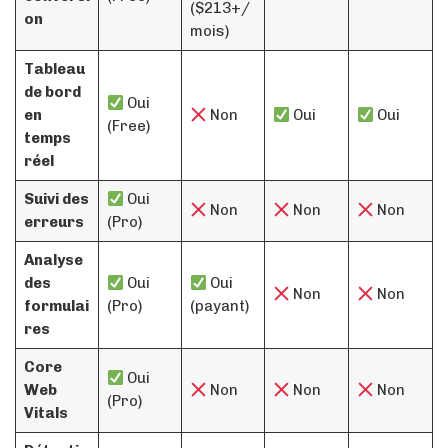
($213+/
on
mois)
Tableau
de bord
Oui
en
Non
Oui
Oui
(Free)
temps
réel
Suivi des
Oui
Non
Non
Non
erreurs
(Pro)
Analyse
des
Oui
Oui
Non
Non
formulai
(Pro)
(payant)
res
Core
Oui
Web
Non
Non
Non
(Pro)
Vitals