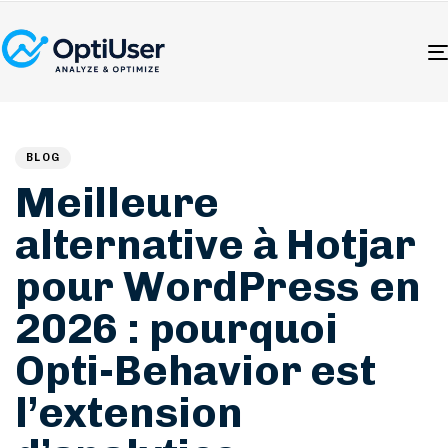
Author
Published
PUBLISHED
on:
IN:
BLOG
Meilleure
alternative à Hotjar
pour WordPress en
2026 : pourquoi
Opti-Behavior est
l’extension