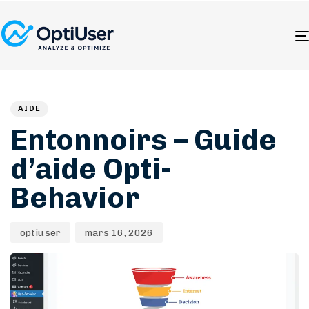
Author
Published
PUBLISHED
on:
IN:
AIDE
Entonnoirs – Guide
d’aide Opti-
Behavior
optiuser
mars 16, 2026